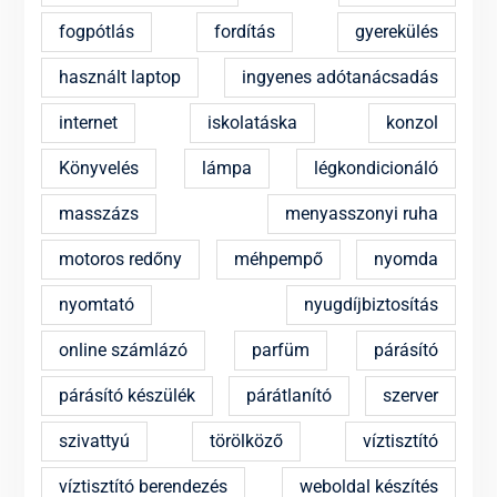
fogpótlás
fordítás
gyerekülés
használt laptop
ingyenes adótanácsadás
internet
iskolatáska
konzol
Könyvelés
lámpa
légkondicionáló
masszázs
menyasszonyi ruha
motoros redőny
méhpempő
nyomda
nyomtató
nyugdíjbiztosítás
online számlázó
parfüm
párásító
párásító készülék
párátlanító
szerver
szivattyú
törölköző
víztisztító
víztisztító berendezés
weboldal készítés