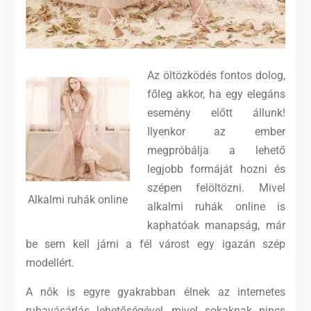
Az öltözködés fontos dolog,
főleg akkor, ha egy elegáns
esemény előtt állunk!
Ilyenkor az ember
megpróbálja a lehető
legjobb formáját hozni és
szépen felöltözni. Mivel
Alkalmi ruhák online
alkalmi ruhák online is
kaphatóak manapság, már
be sem kell járni a fél várost egy igazán szép
modellért.
A nők is egyre gyakrabban élnek az internetes
ruhavásárlás lehetőségével, mivel sokaknak nincs