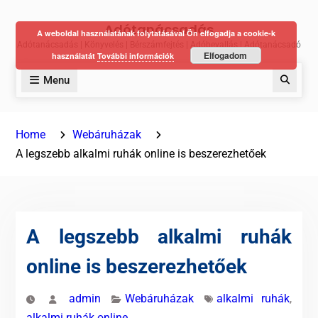
Skip
Adótanácsadás
to
A weboldal használatának folytatásával Ön elfogadja a cookie-k
Adótanácsadás | Könyvelés | Bérszámfejtés | Adóbevallás | Adótanácsadó
content
Elfogadom
használatát
További információk
Menu
Keres
Home
Webáruházak
A legszebb alkalmi ruhák online is beszerezhetőek
A legszebb alkalmi ruhák
online is beszerezhetőek
admin
Webáruházak
alkalmi ruhák
,
alkalmi ruhák online