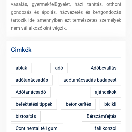
vasalás, gyermekfelügyelet, házi tanítás, otthoni
gondozás és ápolás, házvezetés és kertgondozás
tartozik ide, amennyiben ezt természetes személyek
nem vállalkozóként végzik.
Cimkék
ablak
adó
Adóbevallás
adótanácsadás
adótanácsadás budapest
Adótanácsadó
ajándékok
befektetési tippek
betonkerítés
bicikli
biztosítás
Bérszámfejtés
Continental téli gumi
fali konzol