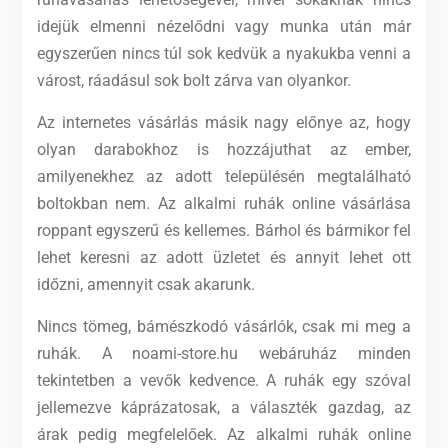
idejük elmenni nézelődni vagy munka után már
egyszerűen nincs túl sok kedvük a nyakukba venni a
várost, ráadásul sok bolt zárva van olyankor.
Az internetes vásárlás másik nagy előnye az, hogy
olyan darabokhoz is hozzájuthat az ember,
amilyenekhez az adott településén megtalálható
boltokban nem. Az alkalmi ruhák online vásárlása
roppant egyszerű és kellemes. Bárhol és bármikor fel
lehet keresni az adott üzletet és annyit lehet ott
időzni, amennyit csak akarunk.
Nincs tömeg, bámészkodó vásárlók, csak mi meg a
ruhák. A noami-store.hu webáruház minden
tekintetben a vevők kedvence. A ruhák egy szóval
jellemezve káprázatosak, a választék gazdag, az
árak pedig megfelelőek. Az alkalmi ruhák online