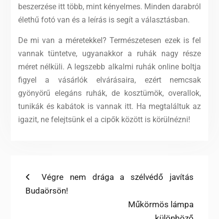
beszerzése itt több, mint kényelmes. Minden darabról
élethű fotó van és a leírás is segít a választásban.
De mi van a méretekkel? Természetesen ezek is fel
vannak tüntetve, ugyanakkor a ruhák nagy része
méret nélküli. A legszebb alkalmi ruhák online boltja
figyel a vásárlók elvárásaira, ezért nemcsak
gyönyörű elegáns ruhák, de kosztümök, overallok,
tunikák és kabátok is vannak itt. Ha megtaláltuk az
igazit, ne felejtsünk el a cipők között is körülnézni!
Bejegyzés
Previous
Végre nem drága a szélvédő javítás
post:
Budaörsön!
navigáció
Next
Műkörmös lámpa
post:
különböző