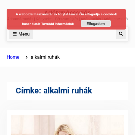
Skip
Adótanácsadás
to
A weboldal használatának folytatásával Ön elfogadja a cookie-k
Adótanácsadás | Könyvelés | Bérszámfejtés | Adóbevallás | Adótanácsadó
content
Elfogadom
használatát
További információk
Menu
Keres
Home
alkalmi ruhák
Címke:
alkalmi ruhák