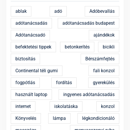
ablak
adó
Adóbevallás
adótanácsadás
adótanácsadás budapest
Adótanácsadó
ajándékok
befektetési tippek
betonkerítés
bicikli
biztosítás
Bérszámfejtés
Continental téli gumi
fali konzol
fogpótlás
fordítás
gyerekülés
használt laptop
ingyenes adótanácsadás
internet
iskolatáska
konzol
Könyvelés
lámpa
légkondicionáló