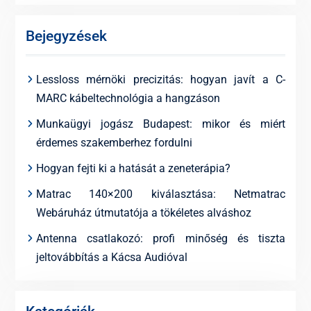
Bejegyzések
Lessloss mérnöki precizitás: hogyan javít a C-
MARC kábeltechnológia a hangzáson
Munkaügyi jogász Budapest: mikor és miért
érdemes szakemberhez fordulni
Hogyan fejti ki a hatását a zeneterápia?
Matrac 140×200 kiválasztása: Netmatrac
Webáruház útmutatója a tökéletes alváshoz
Antenna csatlakozó: profi minőség és tiszta
jeltovábbítás a Kácsa Audióval