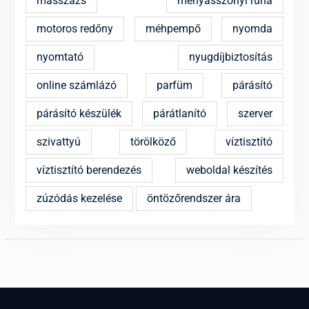
masszázs
menyasszonyi ruha
motoros redőny
méhpempő
nyomda
nyomtató
nyugdíjbiztosítás
online számlázó
parfüm
párásító
párásító készülék
párátlanító
szerver
szivattyú
törölköző
víztisztító
víztisztító berendezés
weboldal készítés
zúzódás kezelése
öntözőrendszer ára