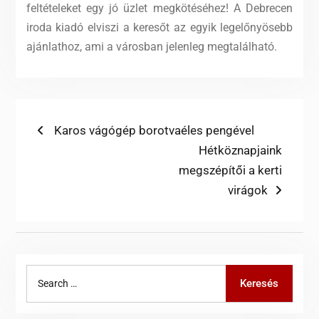
feltételeket egy jó üzlet megkötéséhez! A Debrecen
iroda kiadó elviszi a keresőt az egyik legelőnyösebb
ajánlathoz, ami a városban jelenleg megtalálható.
Bejegyzés
Previous
Karos vágógép borotvaéles pengével
post:
Next
Hétköznapjaink
navigáció
post:
megszépítői a kerti
virágok
Search
Keresés
for: