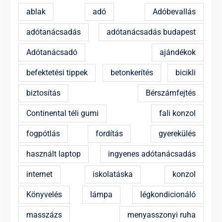
ablak
adó
Adóbevallás
adótanácsadás
adótanácsadás budapest
Adótanácsadó
ajándékok
befektetési tippek
betonkerítés
bicikli
biztosítás
Bérszámfejtés
Continental téli gumi
fali konzol
fogpótlás
fordítás
gyerekülés
használt laptop
ingyenes adótanácsadás
internet
iskolatáska
konzol
Könyvelés
lámpa
légkondicionáló
masszázs
menyasszonyi ruha