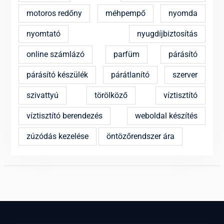
motoros redőny
méhpempő
nyomda
nyomtató
nyugdíjbiztosítás
online számlázó
parfüm
párásító
párásító készülék
párátlanító
szerver
szivattyú
törölköző
víztisztító
víztisztító berendezés
weboldal készítés
zúzódás kezelése
öntözőrendszer ára