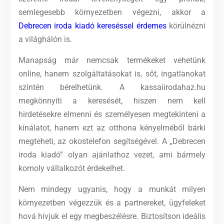
semlegesebb környezetben végezni, akkor a
Debrecen iroda kiadó kereséssel érdemes
körülnézni
a világhálón is.
Manapság már nemcsak termékeket vehetünk
online, hanem szolgáltatásokat is, sőt, ingatlanokat
szintén bérelhetünk.
A kassaiirodahaz.hu
megkönnyíti a keresését, hiszen nem kell
hirdetésekre elmenni és személyesen megtekinteni a
kínálatot, hanem ezt az otthona kényelméből bárki
megteheti, az okostelefon segítségével. A „Debrecen
iroda kiadó” olyan ajánlathoz vezet, ami bármely
komoly vállalkozót érdekelhet.
Nem mindegy ugyanis, hogy a munkát milyen
környezetben végezzük és a partnereket, ügyfeleket
hová hívjuk el egy megbeszélésre. Biztosítson ideális