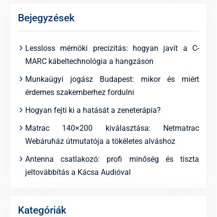
Bejegyzések
Lessloss mérnöki precizitás: hogyan javít a C-
MARC kábeltechnológia a hangzáson
Munkaügyi jogász Budapest: mikor és miért
érdemes szakemberhez fordulni
Hogyan fejti ki a hatását a zeneterápia?
Matrac 140×200 kiválasztása: Netmatrac
Webáruház útmutatója a tökéletes alváshoz
Antenna csatlakozó: profi minőség és tiszta
jeltovábbítás a Kácsa Audióval
Kategóriák