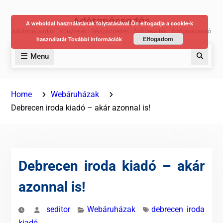
Skip
Adótanácsadás
to
A weboldal használatának folytatásával Ön elfogadja a cookie-k
Adótanácsadás | Könyvelés | Bérszámfejtés | Adóbevallás | Adótanácsadó
content
Elfogadom
használatát
További információk
Menu
Keres
Home
Webáruházak
Debrecen iroda kiadó – akár azonnal is!
Debrecen iroda kiadó – akár
azonnal is!
seditor
Webáruházak
debrecen iroda
kiadó