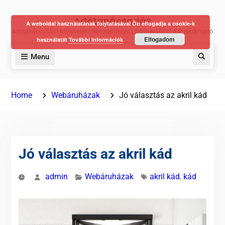
Skip
Adótanácsadás
to
A weboldal használatának folytatásával Ön elfogadja a cookie-k
Adótanácsadás | Könyvelés | Bérszámfejtés | Adóbevallás | Adótanácsadó
content
Elfogadom
használatát
További információk
Menu
Keres
Home
Webáruházak
Jó választás az akril kád
Jó választás az akril kád
admin
Webáruházak
akril kád
,
kád