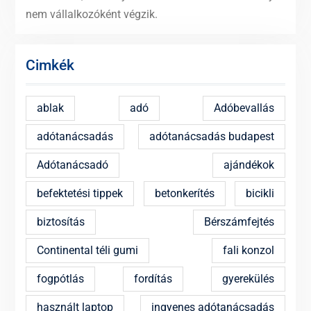
nem vállalkozóként végzik.
Cimkék
ablak
adó
Adóbevallás
adótanácsadás
adótanácsadás budapest
Adótanácsadó
ajándékok
befektetési tippek
betonkerítés
bicikli
biztosítás
Bérszámfejtés
Continental téli gumi
fali konzol
fogpótlás
fordítás
gyerekülés
használt laptop
ingyenes adótanácsadás