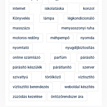
internet
iskolatáska
konzol
Könyvelés
lámpa
légkondicionáló
masszázs
menyasszonyi ruha
motoros redőny
méhpempő
nyomda
nyomtató
nyugdíjbiztosítás
online számlázó
parfüm
párásító
párásító készülék
párátlanító
szerver
szivattyú
törölköző
víztisztító
víztisztító berendezés
weboldal készítés
zúzódás kezelése
öntözőrendszer ára