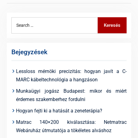
Search
Keresés
for:
Bejegyzések
Lessloss mérnöki precizitás: hogyan javít a C-
MARC kábeltechnológia a hangzáson
Munkaügyi jogász Budapest: mikor és miért
érdemes szakemberhez fordulni
Hogyan fejti ki a hatását a zeneterápia?
Matrac 140×200 kiválasztása: Netmatrac
Webáruház útmutatója a tökéletes alváshoz