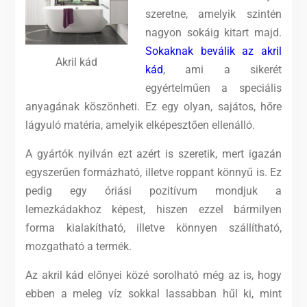
szeretne, amelyik szintén
nagyon sokáig kitart majd.
Sokaknak beválik az akril
Akril kád
kád
, ami a sikerét
egyértelműen a speciális
anyagának köszönheti. Ez egy olyan, sajátos, hőre
lágyuló matéria, amelyik elképesztően ellenálló.
A gyártók nyilván ezt azért is szeretik, mert igazán
egyszerűen formázható, illetve roppant könnyű is. Ez
pedig egy óriási pozitívum mondjuk a
lemezkádakhoz képest, hiszen ezzel bármilyen
forma kialakítható, illetve könnyen szállítható,
mozgatható a termék.
Az akril kád előnyei közé sorolható még az is, hogy
ebben a meleg víz sokkal lassabban hűl ki, mint