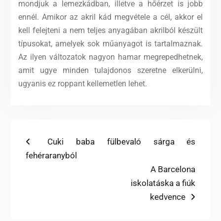
mondjuk a lemezkádban, illetve a hőérzet is jobb
ennél. Amikor az akril kád megvétele a cél, akkor el
kell felejteni a nem teljes anyagában akrilból készült
típusokat, amelyek sok műanyagot is tartalmaznak.
Az ilyen változatok nagyon hamar megrepedhetnek,
amit ugye minden tulajdonos szeretne elkerülni,
ugyanis ez roppant kellemetlen lehet.
Bejegyzés
Previous
Cuki baba fülbevaló sárga és
post:
fehéraranyból
navigáció
Next
A Barcelona
post:
iskolatáska a fiúk
kedvence