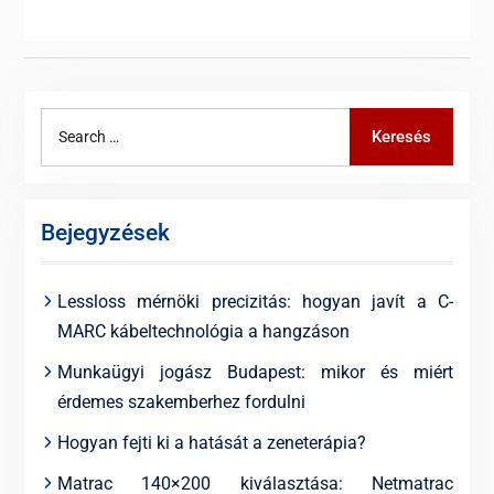
Search
Keresés
for:
Bejegyzések
Lessloss mérnöki precizitás: hogyan javít a C-
MARC kábeltechnológia a hangzáson
Munkaügyi jogász Budapest: mikor és miért
érdemes szakemberhez fordulni
Hogyan fejti ki a hatását a zeneterápia?
Matrac 140×200 kiválasztása: Netmatrac