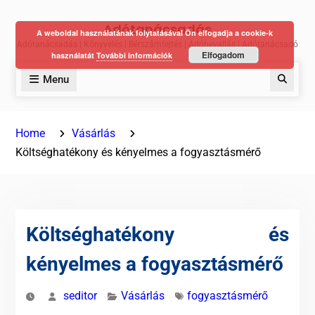
Skip
Adótanácsadás
to
A weboldal használatának folytatásával Ön elfogadja a cookie-k
Adótanácsadás | Könyvelés | Bérszámfejtés | Adóbevallás | Adótanácsadó
content
Elfogadom
használatát
További információk
Menu
Keres
Home
Vásárlás
Költséghatékony és kényelmes a fogyasztásmérő
Költséghatékony és
kényelmes a fogyasztásmérő
seditor
Vásárlás
fogyasztásmérő