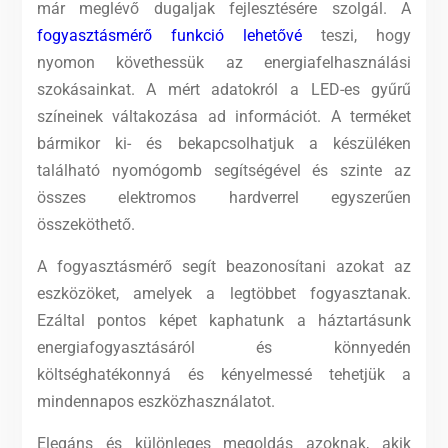
már meglévő dugaljak fejlesztésére szolgál. A
fogyasztásmérő funkció lehetővé
teszi, hogy
nyomon követhessük az energiafelhasználási
szokásainkat. A mért adatokról a LED-es gyűrű
színeinek váltakozása ad információt. A terméket
bármikor ki- és bekapcsolhatjuk a készüléken
található nyomógomb segítségével és szinte az
összes elektromos hardverrel egyszerűen
összeköthető.
A fogyasztásmérő segít beazonosítani azokat az
eszközöket, amelyek a legtöbbet fogyasztanak.
Ezáltal pontos képet kaphatunk a háztartásunk
energiafogyasztásáról és könnyedén
költséghatékonnyá és kényelmessé tehetjük a
mindennapos eszközhasználatot.
Elegáns és különleges megoldás azoknak, akik