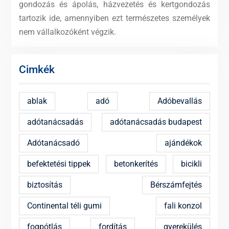
gondozás és ápolás, házvezetés és kertgondozás
tartozik ide, amennyiben ezt természetes személyek
nem vállalkozóként végzik.
Cimkék
ablak
adó
Adóbevallás
adótanácsadás
adótanácsadás budapest
Adótanácsadó
ajándékok
befektetési tippek
betonkerítés
bicikli
biztosítás
Bérszámfejtés
Continental téli gumi
fali konzol
fogpótlás
fordítás
gyerekülés