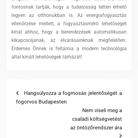
fontosnak tartják, hogy a tudatosság tetten érhető
legyen az otthonukban is. Az energiafogyasztás
ellenőrzése mellett, a fogyasztásmérő lehetőséget
kínál ahhoz, hogy a berendezések automatikusan
kikapcsoljanak, az elvárásainknak megfelelően.
Érdemes Önnek is feltárnia a modern technológia
által kínált lehetőségek tárházát!
Bejegyzés
Previous
Hangsúlyozza a fogmosás jelentőségét a
post:
fogorvos Budapesten
navigáció
Next
Nem viseli meg a
post:
családi költségvetést
az öntözőrendszer ára