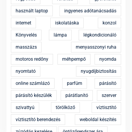
használt laptop
ingyenes adótanácsadás
internet
iskolatáska
konzol
Könyvelés
lámpa
légkondicionáló
masszázs
menyasszonyi ruha
motoros redőny
méhpempő
nyomda
nyomtató
nyugdíjbiztosítás
online számlázó
parfüm
párásító
párásító készülék
párátlanító
szerver
szivattyú
törölköző
víztisztító
víztisztító berendezés
weboldal készítés
zúzódás kezelése
öntözőrendszer ára