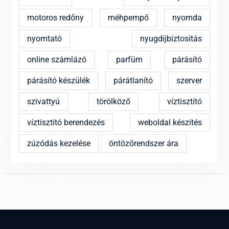
motoros redőny
méhpempő
nyomda
nyomtató
nyugdíjbiztosítás
online számlázó
parfüm
párásító
párásító készülék
párátlanító
szerver
szivattyú
törölköző
víztisztító
víztisztító berendezés
weboldal készítés
zúzódás kezelése
öntözőrendszer ára