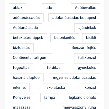
ablak
adó
Adóbevallás
adótanácsadás
adótanácsadás budapest
Adótanácsadó
ajándékok
befektetési tippek
betonkerítés
bicikli
biztosítás
Bérszámfejtés
Continental téli gumi
fali konzol
fogpótlás
fordítás
gyerekülés
használt laptop
ingyenes adótanácsadás
internet
iskolatáska
konzol
Könyvelés
lámpa
légkondicionáló
masszázs
menyasszonyi ruha