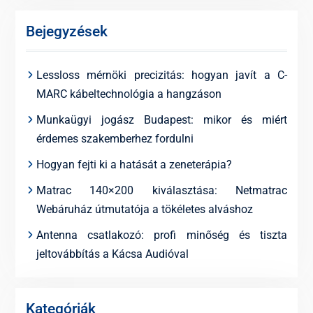
Bejegyzések
Lessloss mérnöki precizitás: hogyan javít a C-
MARC kábeltechnológia a hangzáson
Munkaügyi jogász Budapest: mikor és miért
érdemes szakemberhez fordulni
Hogyan fejti ki a hatását a zeneterápia?
Matrac 140×200 kiválasztása: Netmatrac
Webáruház útmutatója a tökéletes alváshoz
Antenna csatlakozó: profi minőség és tiszta
jeltovábbítás a Kácsa Audióval
Kategóriák