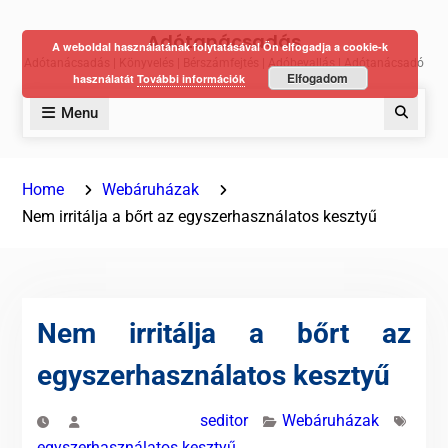
Skip
Adótanácsadás
to
A weboldal használatának folytatásával Ön elfogadja a cookie-k
Adótanácsadás | Könyvelés | Bérszámfejtés | Adóbevallás | Adótanácsadó
content
Elfogadom
használatát
További információk
Menu
Keres
Home
Webáruházak
Nem irritálja a bőrt az egyszerhasználatos kesztyű
Nem irritálja a bőrt az
egyszerhasználatos kesztyű
seditor
Webáruházak
egyszerhasználatos kesztyű