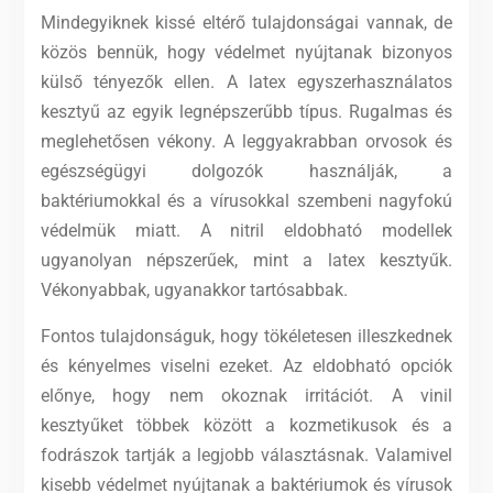
Mindegyiknek kissé eltérő tulajdonságai vannak, de
közös bennük, hogy védelmet nyújtanak bizonyos
külső tényezők ellen. A latex egyszerhasználatos
kesztyű az egyik legnépszerűbb típus. Rugalmas és
meglehetősen vékony.
A leggyakrabban orvosok és
egészségügyi dolgozók használják, a
baktériumokkal és a vírusokkal szembeni nagyfokú
védelmük miatt. A nitril eldobható modellek
ugyanolyan népszerűek, mint a latex kesztyűk.
Vékonyabbak, ugyanakkor tartósabbak.
Fontos tulajdonságuk, hogy tökéletesen illeszkednek
és kényelmes viselni ezeket. Az eldobható opciók
előnye, hogy nem okoznak irritációt. A vinil
kesztyűket többek között a kozmetikusok és a
fodrászok tartják a legjobb választásnak. Valamivel
kisebb védelmet nyújtanak a baktériumok és vírusok