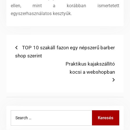
ellen, mint a korábban ismertetett
egyszerhasználatos kesztyűk.
Bejegyzés
Previous
TOP 10 szakáll fazon egy népszerű barber
post:
shop szerint
navigáció
Next
Praktikus kajakszállító
post:
kocsi a webshopban
Search
Keresés
for: