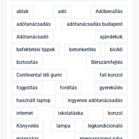
ablak
adó
Adóbevallás
adótanácsadás
adótanácsadás budapest
Adótanácsadó
ajándékok
befektetési tippek
betonkerítés
bicikli
biztosítás
Bérszámfejtés
Continental téli gumi
fali konzol
fogpótlás
fordítás
gyerekülés
használt laptop
ingyenes adótanácsadás
internet
iskolatáska
konzol
Könyvelés
lámpa
légkondicionáló
masszázs
menyasszonyi ruha