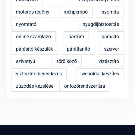
motoros redőny
méhpempő
nyomda
nyomtató
nyugdíjbiztosítás
online számlázó
parfüm
párásító
párásító készülék
párátlanító
szerver
szivattyú
törölköző
víztisztító
víztisztító berendezés
weboldal készítés
zúzódás kezelése
öntözőrendszer ára