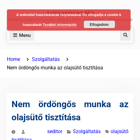
Skip
Adótanácsadás
to
A weboldal használatának folytatásával Ön elfogadja a cookie-k
Adótanácsadás | Könyvelés | Bérszámfejtés | Adóbevallás | Adótanácsadó
content
Elfogadom
használatát
További információk
Menu
Keres
Home
Szolgáltatás
Nem ördöngős munka az olajsütő tisztítása
Nem ördöngős munka az
olajsütő tisztítása
seditor
Szolgáltatás
olajsütő
tisztítása