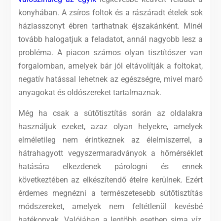
konyhában. A zsíros foltok és a rászáradt ételek sok
háziasszonyt ébren tarthatnak éjszakánként. Minél
tovább halogatjuk a feladatot, annál nagyobb lesz a
probléma. A piacon számos olyan tisztítószer van
forgalomban, amelyek bár jól eltávolítják a foltokat,
negatív hatással lehetnek az egészségre, mivel maró
anyagokat és oldószereket tartalmaznak.
Még ha csak a sütőtisztítás során az oldalakra
használjuk ezeket, azaz olyan helyekre, amelyek
elméletileg nem érintkeznek az élelmiszerrel, a
hátrahagyott vegyszermaradványok a hőmérséklet
hatására elkezdenek párologni és ennek
következtében az elkészítendő ételre kerülnek. Ezért
érdemes megnézni a természetesebb sütőtisztítás
módszereket, amelyek nem feltétlenül kevésbé
hatékonyak. Valójában a legtöbb esetben sima víz,