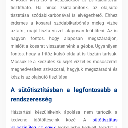
tisztítható. Ha nincs zsírtalanítónk, az olajsütő
tisztítása szódabikarbónával is elvégezhető. Ehhez
érdemes a kosarat szódabikarbónás meleg vízbe
áztatni, majd tiszta vízzel alaposan leöblíteni. Az is
nagyon fontos, hogy alaposan megszáradjon,
mielőtt a kosarat visszatennénk a gépbe. Ugyanilyen
fontos, hogy a fritőz külső oldalát is tisztán tartsuk.
Mossuk le a készülék külsejét vízzel és mosószerrel
megnedvesített szivaccsal, hagyjuk megszáradni és
kész is az olajsütő tisztítása.
A sütőtisztításban a legfontosabb a
rendszeresség
Háztartási készülékeink ápolása nem tartozik a
kedvenc időtöltéseink közé. A
sütőtisztítás
valószínűleg az egyik
legkevésbé kedvelt feladat a