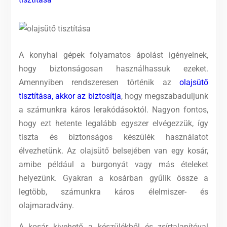
A konyhai gépek folyamatos ápolást igényelnek,
hogy biztonságosan használhassuk ezeket.
Amennyiben rendszeresen történik az
olajsütő
tisztítása, akkor az biztosítja
, hogy megszabaduljunk
a számunkra káros lerakódásoktól. Nagyon fontos,
hogy ezt hetente legalább egyszer elvégezzük, így
tiszta és biztonságos készülék használatot
élvezhetünk. Az olajsütő belsejében van egy kosár,
amibe például a burgonyát vagy más ételeket
helyezünk. Gyakran a kosárban gyűlik össze a
legtöbb, számunkra káros élelmiszer- és
olajmaradvány.
A kosár kivehető a készülékből és zsírtalanítóval