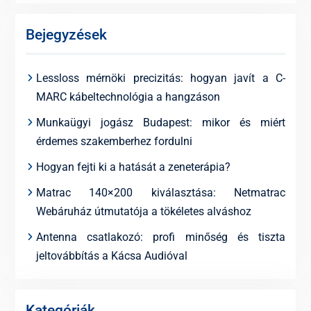
Bejegyzések
Lessloss mérnöki precizitás: hogyan javít a C-
MARC kábeltechnológia a hangzáson
Munkaügyi jogász Budapest: mikor és miért
érdemes szakemberhez fordulni
Hogyan fejti ki a hatását a zeneterápia?
Matrac 140×200 kiválasztása: Netmatrac
Webáruház útmutatója a tökéletes alváshoz
Antenna csatlakozó: profi minőség és tiszta
jeltovábbítás a Kácsa Audióval
Kategóriák