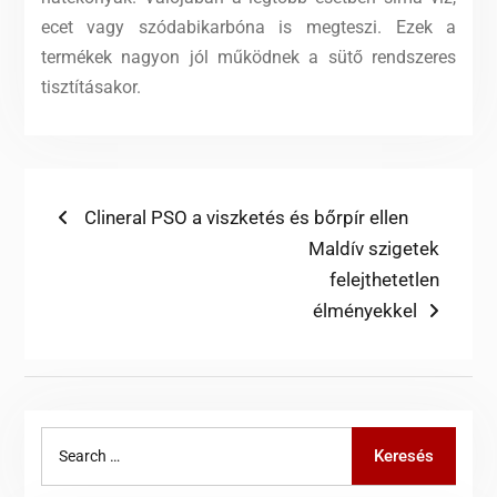
ecet vagy szódabikarbóna is megteszi. Ezek a
termékek nagyon jól működnek a sütő rendszeres
tisztításakor.
Bejegyzés
Previous
Clineral PSO a viszketés és bőrpír ellen
post:
Next
Maldív szigetek
navigáció
post:
felejthetetlen
élményekkel
Search
Keresés
for: